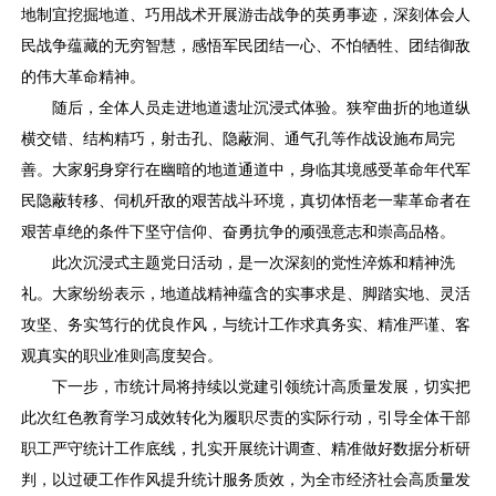
地制宜挖掘地道、巧用战术开展游击战争的英勇事迹，深刻体会人
民战争蕴藏的无穷智慧，感悟军民团结一心、不怕牺牲、团结御敌
的伟大革命精神。
随后，全体人员走进地道遗址沉浸式体验。狭窄曲折的地道纵
横交错、结构精巧，射击孔、隐蔽洞、通气孔等作战设施布局完
善。大家躬身穿行在幽暗的地道通道中，身临其境感受革命年代军
民隐蔽转移、伺机歼敌的艰苦战斗环境，真切体悟老一辈革命者在
艰苦卓绝的条件下坚守信仰、奋勇抗争的顽强意志和崇高品格。
此次沉浸式主题党日活动，是一次深刻的党性淬炼和精神洗
礼。大家纷纷表示，地道战精神蕴含的实事求是、脚踏实地、灵活
攻坚、务实笃行的优良作风，与统计工作求真务实、精准严谨、客
观真实的职业准则高度契合。
下一步，市统计局将持续以党建引领统计高质量发展，切实把
此次红色教育学习成效转化为履职尽责的实际行动，引导全体干部
职工严守统计工作底线，扎实开展统计调查、精准做好数据分析研
判，以过硬工作作风提升统计服务质效，为全市经济社会高质量发